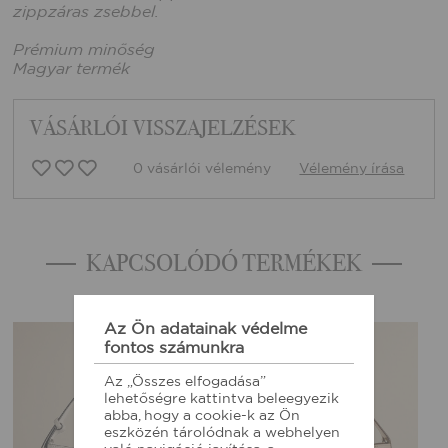
zippzáras zsebbel.
Prémium minőség
Magyar termék
VÁSÁRLÓI VISSZAJELZÉSEK
0 vásárlói vélemény
Vélemény írása
KAPCSOLÓDÓ TERMÉKEK
Az Ön adatainak védelme
fontos számunkra
Az „Összes elfogadása”
lehetőségre kattintva beleegyezik
abba, hogy a cookie-k az Ön
eszközén tárolódnak a webhelyen