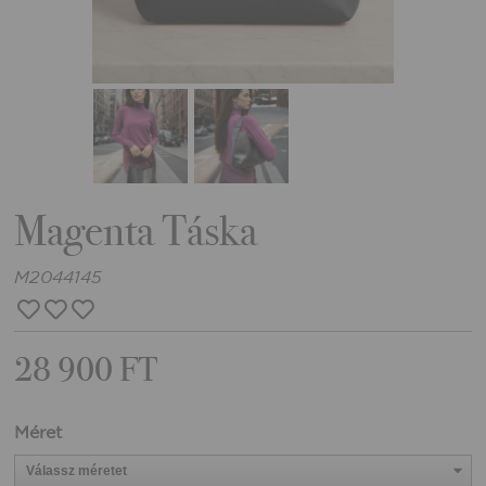
Magenta Táska
M2044145
28 900 FT
Méret