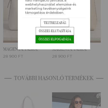
való navigáció javítása, a
webhelyhasználat elemzése és
marketing tevékenységeink
támogatása érdekében.
TESTRESZABÁS
ÖSSZES ELUTASÍTÁSA
ÖSSZES ELFOGADÁSA
MAGENTA TÁSKA
MAGENTA TÁSKA
28 900 FT
28 900 FT
TOVÁBBI HASONLÓ TERMÉKEK