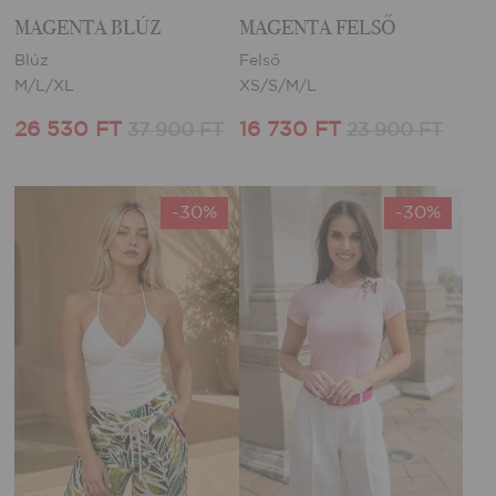
MAGENTA BLÚZ
MAGENTA FELSŐ
Blúz
Felső
M/L/XL
XS/S/M/L
26 530 FT
16 730 FT
37 900 FT
23 900 FT
-30%
-30%