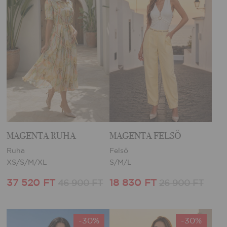
MAGENTA RUHA
MAGENTA FELSŐ
Ruha
Felső
XS/S/M/XL
S/M/L
37 520 FT
18 830 FT
46 900 FT
26 900 FT
-30%
-30%