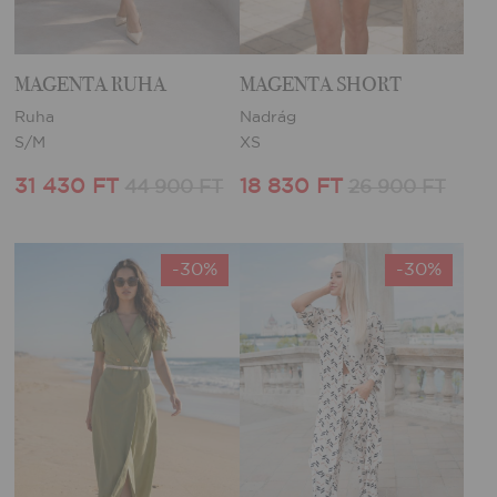
MAGENTA RUHA
MAGENTA SHORT
Ruha
Nadrág
S/M
XS
31 430 FT
18 830 FT
44 900 FT
26 900 FT
-30%
-30%