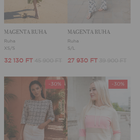
MAGENTA RUHA
MAGENTA RUHA
Ruha
Ruha
XS/S
S/L
32 130 FT
27 930 FT
45 900 FT
39 900 FT
-30%
-30%