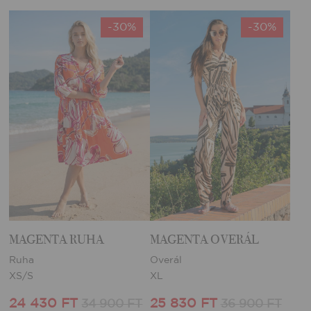
-30%
-30%
MAGENTA RUHA
MAGENTA OVERÁL
Ruha
Overál
XS/S
XL
24 430 FT
25 830 FT
34 900 FT
36 900 FT