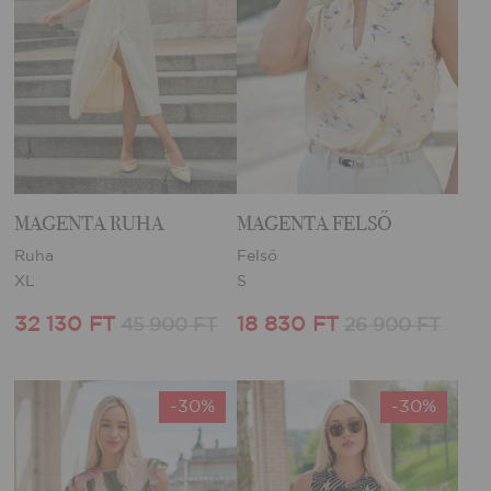
MAGENTA RUHA
MAGENTA FELSŐ
Ruha
Felső
XL
S
32 130 FT
18 830 FT
45 900 FT
26 900 FT
-30%
-30%