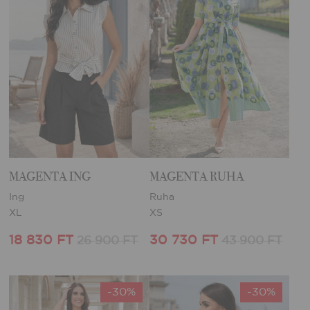
MAGENTA ING
MAGENTA RUHA
Ing
Ruha
XL
XS
18 830 FT
30 730 FT
26 900 FT
43 900 FT
-30%
-30%