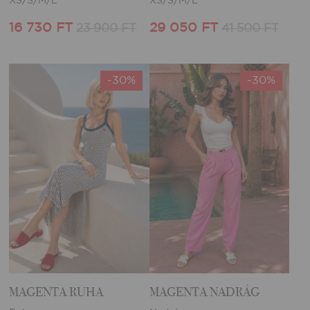
XS/S/M/L
XS/S/M/L
16 730 FT
29 050 FT
23 900 FT
41 500 FT
-30%
-30%
MAGENTA RUHA
MAGENTA NADRÁG