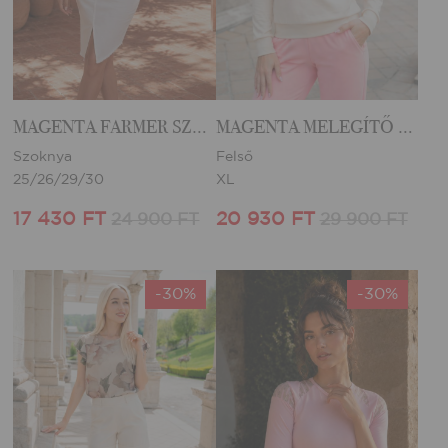
MAGENTA FARMER SZOKNYA
MAGENTA MELEGÍTŐ FELSŐ
Szoknya
Felső
25/26/29/30
XL
17 430 FT
20 930 FT
24 900 FT
29 900 FT
-30%
-30%