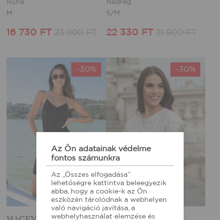
Ruha
Nadrág
M
S/M
16 730 FT
22 330 FT
23 900 FT
31 900 FT
-30%
-30%
Az Ön adatainak védelme
fontos számunkra
Az „Összes elfogadása”
lehetőségre kattintva beleegyezik
abba, hogy a cookie-k az Ön
eszközén tárolódnak a webhelyen
való navigáció javítása, a
webhelyhasználat elemzése és
MAGENTA OVERÁL
MAGENTA FELSŐ