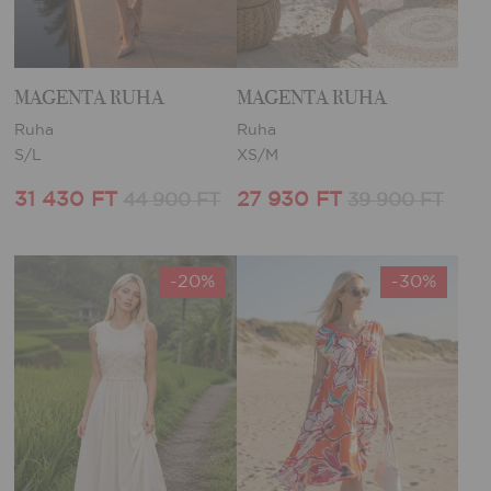
MAGENTA RUHA
MAGENTA RUHA
Ruha
Ruha
S/L
XS/M
31 430 FT
27 930 FT
44 900 FT
39 900 FT
-20%
-30%