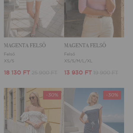
MAGENTA FELSŐ
MAGENTA FELSŐ
Felső
Felső
XS/S
XS/S/M/L/XL
18 130 FT
13 930 FT
25 900 FT
19 900 FT
-30%
-30%