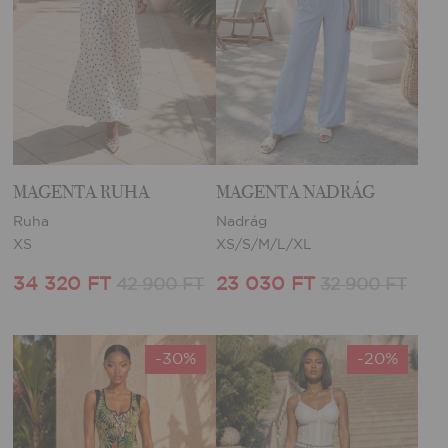
MAGENTA RUHA
MAGENTA NADRÁG
Ruha
Nadrág
XS
XS/S/M/L/XL
34 320 FT
23 030 FT
42 900 FT
32 900 FT
-30%
-20%