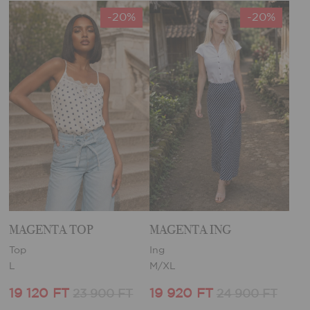
-20%
-20%
MAGENTA TOP
MAGENTA ING
Top
Ing
L
M/XL
19 120 FT
19 920 FT
23 900 FT
24 900 FT