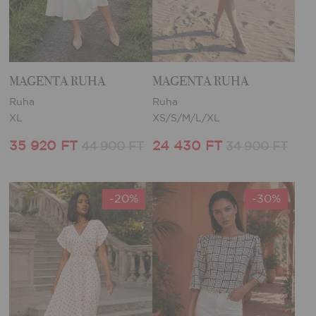
MAGENTA RUHA
MAGENTA RUHA
Ruha
Ruha
XL
XS/S/M/L/XL
35 920 FT
24 430 FT
44 900 FT
34 900 FT
-20%
-30%