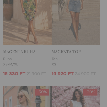
MAGENTA RUHA
MAGENTA TOP
Ruha
Top
XS/M/XL
XS
15 330 FT
19 920 FT
21 900 FT
24 900 FT
-30%
-30%