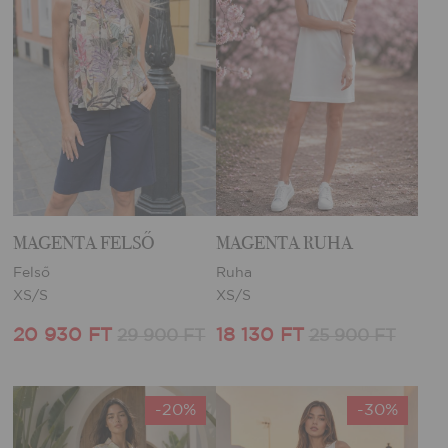
MAGENTA FELSŐ
MAGENTA RUHA
Felső
Ruha
XS/S
XS/S
20 930 FT
18 130 FT
29 900 FT
25 900 FT
-20%
-30%