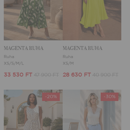
MAGENTA RUHA
MAGENTA RUHA
Ruha
Ruha
XS/S/M/L
XS/M
33 530 FT
28 630 FT
47 900 FT
40 900 FT
-20%
-30%