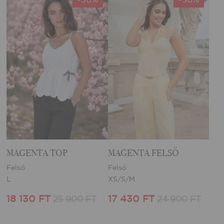
MAGENTA TOP
MAGENTA FELSŐ
Felső
Felső
L
XS/S/M
18 130 FT
17 430 FT
25 900 FT
24 900 FT