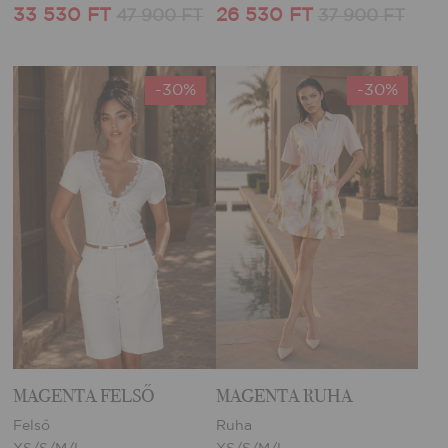
33 530 FT
26 530 FT
47 900 FT
37 900 FT
-30%
-30%
MAGENTA FELSŐ
MAGENTA RUHA
Felső
Ruha