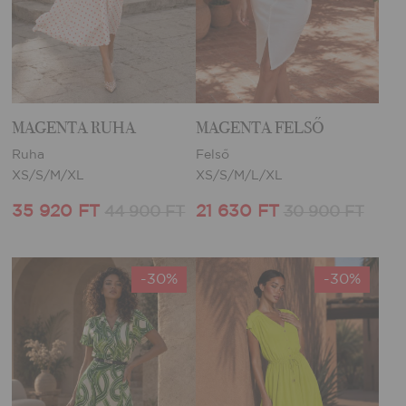
MAGENTA RUHA
MAGENTA FELSŐ
Ruha
Felső
XS/S/M/XL
XS/S/M/L/XL
35 920 FT
21 630 FT
44 900 FT
30 900 FT
-30%
-30%