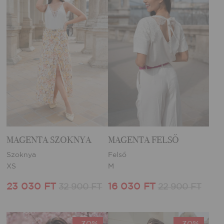
MAGENTA SZOKNYA
MAGENTA FELSŐ
Szoknya
Felső
XS
M
23 030 FT
16 030 FT
32 900 FT
22 900 FT
-30%
-30%