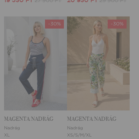
19 530 FT
20 930 FT
27 900 FT
29 900 FT
-30%
-30%
MAGENTA NADRÁG
MAGENTA NADRÁG
Nadrág
Nadrág
XL
XS/S/M/XL