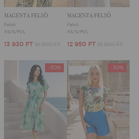
MAGENTA FELSŐ
MAGENTA FELSŐ
Felső
Felső
XS/S/M/L
XS/S/M/L
13 930 FT
12 950 FT
19 900 FT
18 500 FT
-30%
-30%