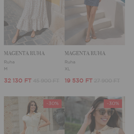
MAGENTA RUHA
MAGENTA RUHA
Ruha
Ruha
M
XL
32 130 FT
19 530 FT
45 900 FT
27 900 FT
-30%
-30%