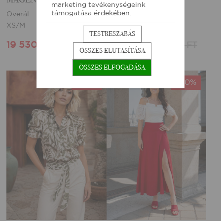
marketing tevékenységeink
támogatása érdekében.
Overál
Felső
XS/M
XS/S
TESTRESZABÁS
19 530 FT
16 730 FT
27 900 FT
23 900 FT
ÖSSZES ELUTASÍTÁSA
ÖSSZES ELFOGADÁSA
-30%
-30%