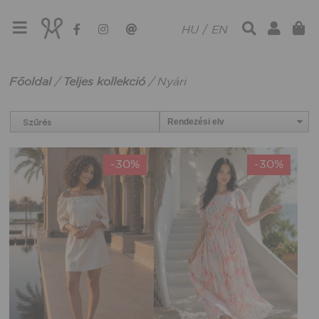
HU
/
EN
Főoldal
/
Teljes kollekció
/
Nyári
Szűrés
-30%
-30%