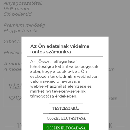
Anyagösszetétel:
95% pamut
5% poliamid
Prémium minőség
Magyar termék
2026 tavaszi kollekció
Az Ön adatainak védelme
fontos számunkra
Mosási tájékoztató: Bevarrt címke alapján
Az „Összes elfogadása”
A modell egyméret méretet visel.
lehetőségre kattintva beleegyezik
A modell mérete: 165cm magas, mellbőség:86cm
abba, hogy a cookie-k az Ön
eszközén tárolódnak a webhelyen
való navigáció javítása, a
VÁSÁRLÓI VISSZAJELZÉSEK
webhelyhasználat elemzése és
marketing tevékenységeink
támogatása érdekében.
0 vásárlói vélemény
Vélemény írása
TESTRESZABÁS
ÖSSZES ELUTASÍTÁSA
TOVÁBBI HASONLÓ TERMÉKEK
ÖSSZES ELFOGADÁSA