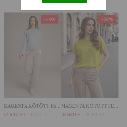
-40%
-30%
MAGENTA KÖTÖTT FELSŐ
MAGENTA KÖTÖTT FELSŐ
17 940 FT
18 830 FT
29 900 FT
26 900 FT