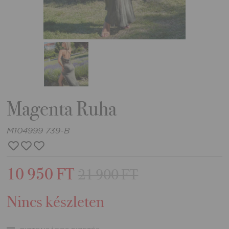
Magenta Ruha
M104999 739-B
10 950 FT
21 900 FT
Nincs készleten