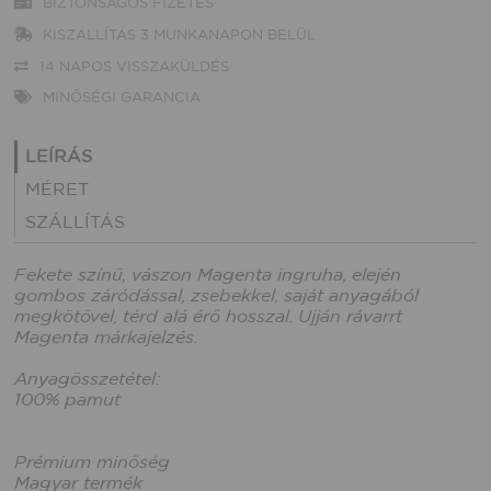
BIZTONSÁGOS FIZETÉS
KISZÁLLÍTÁS 3 MUNKANAPON BELÜL
14 NAPOS VISSZAKÜLDÉS
MINŐSÉGI GARANCIA
LEÍRÁS
MÉRET
SZÁLLÍTÁS
Fekete színű, vászon Magenta ingruha, elején
gombos záródással, zsebekkel, saját anyagából
megkötővel, térd alá érő hosszal. Ujján rávarrt
Magenta márkajelzés.
Anyagösszetétel:
100% pamut
Prémium minőség
Magyar termék