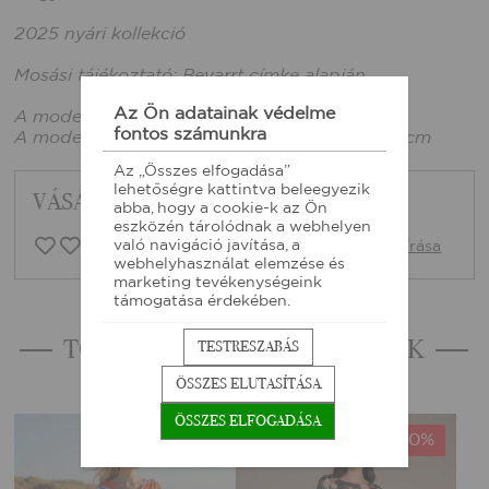
2025 nyári kollekció
Mosási tájékoztató: Bevarrt címke alapján
Az Ön adatainak védelme
A modell xs méretet visel.
fontos számunkra
A modell mérete: 165cm magas, mellbőség:86cm
Az „Összes elfogadása”
lehetőségre kattintva beleegyezik
VÁSÁRLÓI VISSZAJELZÉSEK
abba, hogy a cookie-k az Ön
eszközén tárolódnak a webhelyen
való navigáció javítása, a
0 vásárlói vélemény
Vélemény írása
webhelyhasználat elemzése és
marketing tevékenységeink
támogatása érdekében.
TOVÁBBI HASONLÓ TERMÉKEK
TESTRESZABÁS
ÖSSZES ELUTASÍTÁSA
ÖSSZES ELFOGADÁSA
-30%
-50%