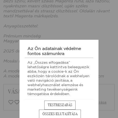
Bézs színű, kevert szálas Magenta ruha, laza fazonú,
nyakrészen masni díszítéssel, ujján széles
mandzsettával és strassz díszítéssel. Oldalán rávarrt
textil Magenta márkajelzés.
Anyagösszetétel:
Prémium minőség
Magyar termék
Az Ön adatainak védelme
2025 őszi kollekció
fontos számunkra
Mosási tájékoztató: Bevarrt címke alapján
Az „Összes elfogadása”
lehetőségre kattintva beleegyezik
A modell xs méretet visel.
abba, hogy a cookie-k az Ön
A modell mérete: 165cm magas, mellbőség:86cm
eszközén tárolódnak a webhelyen
való navigáció javítása, a
webhelyhasználat elemzése és
marketing tevékenységeink
VÁSÁRLÓI VISSZAJELZÉSEK
támogatása érdekében.
0 vásárlói vélemény
Vélemény írása
TESTRESZABÁS
ÖSSZES ELUTASÍTÁSA