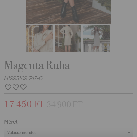
Magenta Ruha
M1995169 747-G
17 450 FT
34 900 FT
Méret